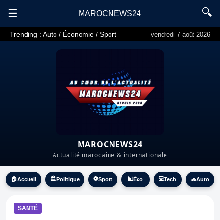
🔍
☰
MAROCNEWS24
Trending : Auto / Économie / Sport
vendredi 7 août 2026
MAROCNEWS24
🏠
🏛️
⚽
📊
💻
Accueil
Politique
Sport
Éco
Tech
🚗
Auto
SANTÉ